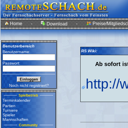
Home
-
-
Preise/Mitgliedsc
Download
Benutzerbereich
RS Wiki:
Benutzername:
Passwort:
Ab sofort is
http:/
Noch nicht registriert?
Spielbetrieb
Terminkalender
Partien
Turniere
Spieler
Mannschaften
Community