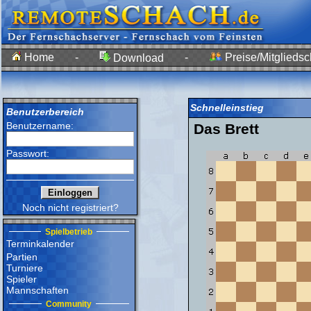
Home
-
-
Preise/Mitgliedsc
Download
Schnelleinstieg
Benutzerbereich
Benutzername:
Das Brett
Passwort:
Noch nicht registriert?
Spielbetrieb
Terminkalender
Partien
Turniere
Spieler
Mannschaften
Community