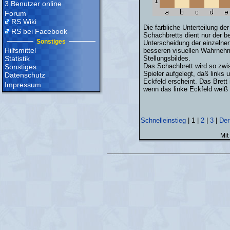
3 Benutzer online
Forum
RS Wiki
Die farbliche Unterteilung de
RS bei Facebook
Schachbretts dient nur der b
Sonstiges
Unterscheidung der einzelne
Hilfsmittel
besseren visuellen Wahrneh
Statistik
Stellungsbildes.
Das Schachbrett wird so zwi
Sonstiges
Spieler aufgelegt, daß links 
Datenschutz
Eckfeld erscheint. Das Brett 
Impressum
wenn das linke Eckfeld weiß 
Schnelleinstieg
|
1
|
2
|
3
|
Der
Mit