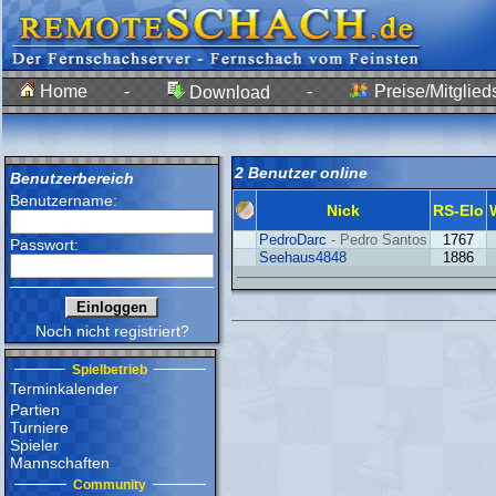
Home
-
-
Preise/Mitglied
Download
2 Benutzer online
Benutzerbereich
Benutzername:
Nick
RS-Elo
PedroDarc
- Pedro Santos
1767
Passwort:
Seehaus4848
1886
Noch nicht registriert?
Spielbetrieb
Terminkalender
Partien
Turniere
Spieler
Mannschaften
Community