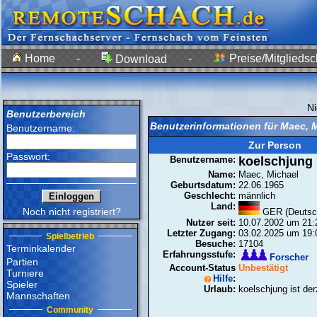
Home
-
-
Preise/Mitgliedsc
Download
N
Benutzerbereich
Benutzerinformationen für Maec, 
Benutzername:
Zur Person
Passwort:
Benutzername:
koelschjung
Name:
Maec, Michael
Geburtsdatum:
22.06.1965
Geschlecht:
männlich
Land:
Noch nicht registriert?
GER (Deutsc
Nutzer seit:
10.07.2002 um 21:
Letzter Zugang:
03.02.2025 um 19:
Spielbetrieb
Besuche:
17104
Terminkalender
Erfahrungsstufe:
Forscher
Partien
Account-Status
Unbestätigt
Turniere
Hilfe
:
Spieler
Urlaub:
koelschjung ist der
Mannschaften
Community