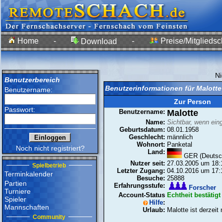
Home
-
-
Preise/Mitgliedsc
Download
N
Benutzerbereich
Benutzerinformationen für Malott
Benutzername:
Zur Person
Passwort:
Benutzername:
Malotte
Name:
Sichtbar, wenn ein
Geburtsdatum:
08.01.1958
Geschlecht:
männlich
Wohnort:
Panketal
Noch nicht registriert?
Land:
GER (Deutsc
Nutzer seit:
27.03.2005 um 18:
Spielbetrieb
Letzter Zugang:
04.10.2016 um 17:
Terminkalender
Besuche:
25888
Partien
Erfahrungsstufe:
Forscher
Turniere
Account-Status
Echtheit bestätigt
Spieler
Hilfe
:
Mannschaften
Urlaub:
Malotte ist derzeit
Community