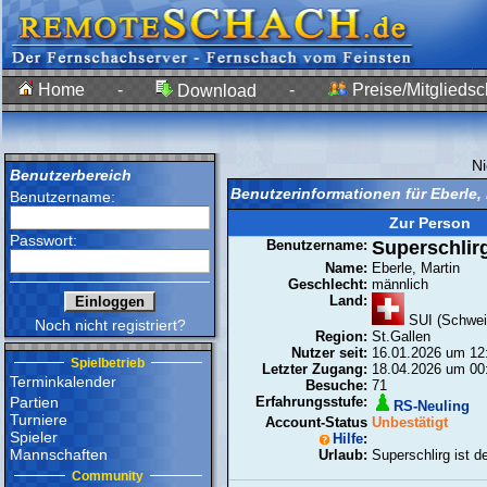
Home
-
-
Preise/Mitgliedsc
Download
N
Benutzerbereich
Benutzerinformationen für Eberle,
Benutzername:
Zur Person
Passwort:
Benutzername:
Superschlir
Name:
Eberle, Martin
Geschlecht:
männlich
Land:
SUI (Schwei
Noch nicht registriert?
Region:
St.Gallen
Nutzer seit:
16.01.2026 um 12
Spielbetrieb
Letzter Zugang:
18.04.2026 um 00
Terminkalender
Besuche:
71
Partien
Erfahrungsstufe:
RS-Neuling
Turniere
Account-Status
Unbestätigt
Spieler
Hilfe
:
Mannschaften
Urlaub:
Superschlirg ist d
Community