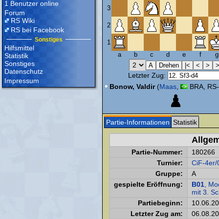
1 Benutzer online
3
Forum
RS Wiki
2
RS bei Facebook
Sonstiges
1
Hilfsmittel
a
b
c
d
e
f
g
Statistik
Sonstiges
Datenschutz
Letzter Zug:
Impressum
•
Bonow, Valdir
(
Maas
,
BRA, RS-
Partie-Informationen
Statistik
Allge
Partie-Nummer:
180266
Turnier:
CiF-4er/
Gruppe:
A
gespielte Eröffnung:
B01
, Mo
mit 3. S
Partiebeginn:
10.06.2
Letzter Zug am:
06.08.20