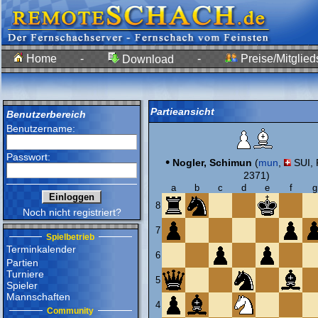
Home
-
-
Preise/Mitglied
Download
Partieansicht
Benutzerbereich
Benutzername:
Passwort:
•
Nogler, Schimun
(
mun
,
SUI, 
2371)
a
b
c
d
e
f
g
8
Noch nicht registriert?
7
Spielbetrieb
Terminkalender
6
Partien
Turniere
5
Spieler
Mannschaften
4
Community