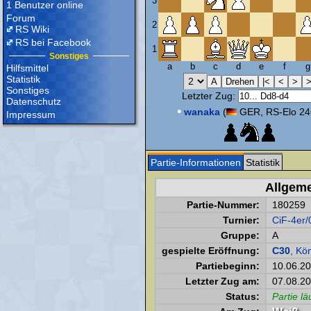
3
1 Benutzer online
Forum
2
RS Wiki
RS bei Facebook
1
Sonstiges
a
b
c
d
e
f
g
Hilfsmittel
Statistik
Sonstiges
Letzter Zug:
Datenschutz
•
wanaka
(
GER, RS-Elo 24
Impressum
Partie-Informationen
Statistik
Allgem
Partie-Nummer:
180259
Turnier:
CiF-4er/
Gruppe:
A
gespielte Eröffnung:
C30
, Kö
Partiebeginn:
10.06.2
Letzter Zug am:
07.08.20
Status:
Partie lä