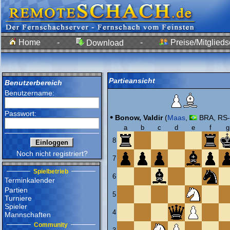
Home
-
-
Preise/Mitglieds
Download
Partieansicht
Benutzerbereich
Benutzername:
Passwort:
•
Bonow, Valdir
(
Maas
,
BRA, RS-
a
b
c
d
e
f
g
8
Noch nicht registriert?
7
Spielbetrieb
6
Terminkalender
Partien
5
Turniere
Spieler
4
Mannschaften
Community