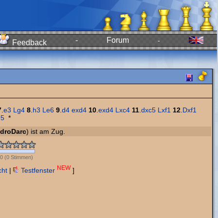
-
Forum
-
Feedback
7
.
e3
Lg4
8
.
h3
Le6
9
.
d4
exd4
10
.
exd4
Lxc4
11
.
dxc5
Lxf1
12
.
Dxf1
d5
*
droDarc
) ist am Zug.
0
(
0
Stimmen)
NEW
cht
|
Testfenster
]