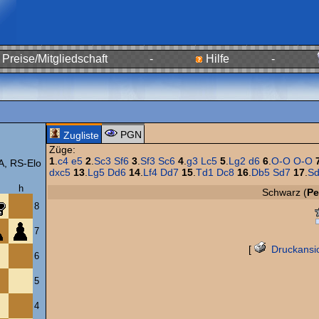
Preise/Mitgliedschaft
-
Hilfe
-
PGN
Zugliste
Züge:
1
.
c4
e5
2
.
Sc3
Sf6
3
.
Sf3
Sc6
4
.
g3
Lc5
5
.
Lg2
d6
6
.
O-O
O-O
, RS-Elo
dxc5
13
.
Lg5
Dd6
14
.
Lf4
Dd7
15
.
Td1
Dc8
16
.
Db5
Sd7
17
.
S
h
Schwarz (
Pe
8
7
[
Druckansi
6
5
4