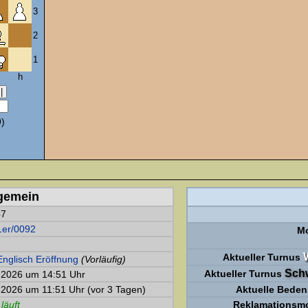
3
2
1
h
)
gemein
47
1er/0092
M
Aktueller Turnus
Englisch Eröffnung
(Vorläufig)
Sch
Aktueller Turnus
.2026 um 14:51 Uhr
.2026 um 11:51 Uhr (vor 3 Tagen)
Aktuelle Beden
 läuft
Reklamationsm