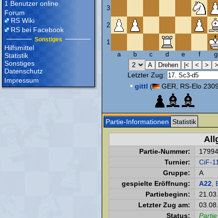
1 Benutzer online
3
Forum
RS Wiki
2
RS bei Facebook
Sonstiges
1
Hilfsmittel
a
b
c
d
e
f
g
Statistik
Sonstiges
Datenschutz
Letzter Zug:
Impressum
•
gittl
(
GER, RS-Elo 2309
Partie-Informationen
Statistik
All
Partie-Nummer:
1799
Turnier:
CiF-1
Gruppe:
A
gespielte Eröffnung:
A22
, 
Partiebeginn:
21.03
Letzter Zug am:
03.08
Status:
Partie