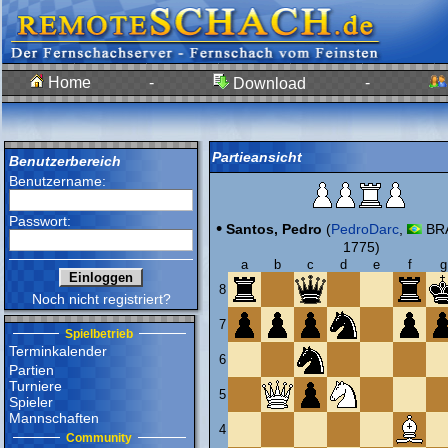
Home
-
-
Download
Partieansicht
Benutzerbereich
Benutzername:
Passwort:
•
Santos, Pedro
(
PedroDarc
,
BRA
1775)
a
b
c
d
e
f
g
8
Noch nicht registriert?
7
Spielbetrieb
Terminkalender
6
Partien
Turniere
5
Spieler
Mannschaften
4
Community