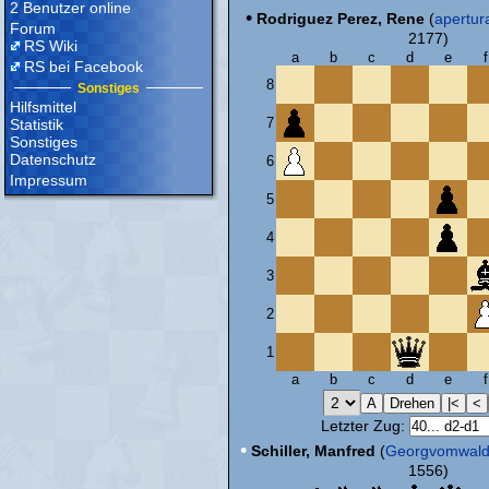
2 Benutzer online
•
Rodriguez Perez, Rene
(
apertur
Forum
2177)
RS Wiki
a
b
c
d
e
f
RS bei Facebook
8
Sonstiges
Hilfsmittel
7
Statistik
Sonstiges
Datenschutz
6
Impressum
5
4
3
2
1
a
b
c
d
e
f
Letzter Zug:
•
Schiller, Manfred
(
Georgvomwal
1556)