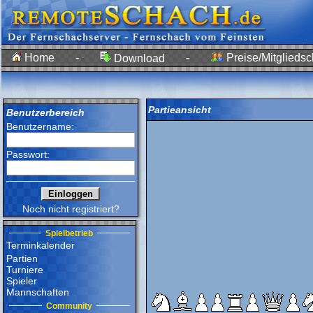
Home
-
-
Preise/Mitgliedsc
Download
Partieansicht
Benutzerbereich
Benutzername:
Passwort:
Noch nicht registriert?
Spielbetrieb
Terminkalender
Partien
Turniere
Spieler
Mannschaften
Community