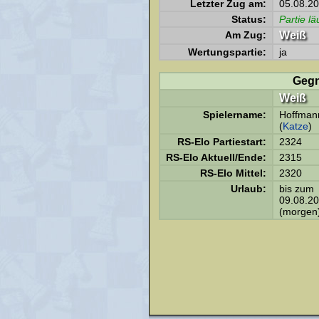
Letzter Zug am:
05.08.20
Status:
Partie lä
Am Zug:
Weiß
Wertungspartie:
ja
Gegn
Weiß
Spielername:
Hoffman
(
Katze
)
RS-Elo Partiestart:
2324
RS-Elo Aktuell/Ende:
2315
RS-Elo Mittel:
2320
Urlaub:
bis zum
09.08.2
(morgen