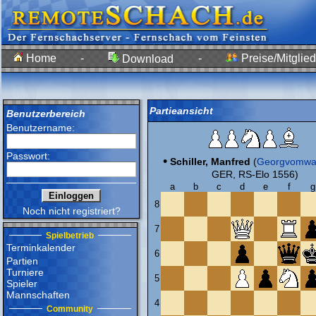
Home
-
-
Preise/Mitglied
Download
Partieansicht
Benutzerbereich
Benutzername:
Passwort:
•
Schiller, Manfred
(
Georgvomwa
GER, RS-Elo 1556)
a
b
c
d
e
f
g
8
Noch nicht registriert?
7
Spielbetrieb
Terminkalender
6
Partien
Turniere
5
Spieler
Mannschaften
4
Community