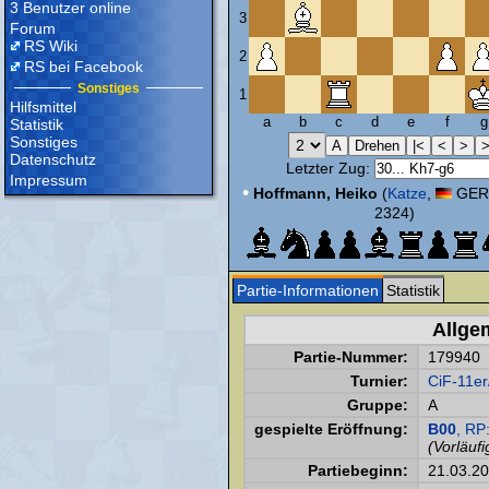
3 Benutzer online
3
Forum
RS Wiki
2
RS bei Facebook
Sonstiges
1
Hilfsmittel
a
b
c
d
e
f
g
Statistik
Sonstiges
Datenschutz
Letzter Zug:
Impressum
•
Hoffmann, Heiko
(
Katze
,
GER,
2324)
Partie-Informationen
Statistik
Allge
Partie-Nummer:
179940
Turnier:
CiF-11er
Gruppe:
A
gespielte Eröffnung:
B00
, RP
(Vorläufi
Partiebeginn:
21.03.2