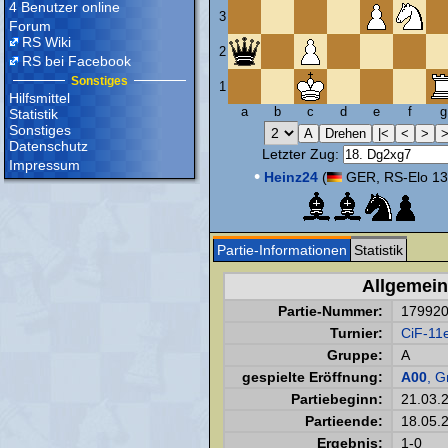
4 Benutzer online
3
Forum
RS Wiki
2
RS bei Facebook
Sonstiges
1
Hilfsmittel
a
b
c
d
e
f
g
Statistik
Sonstiges
Datenschutz
Letzter Zug:
Impressum
•
Heinz24
(
GER, RS-Elo 13
Partie-Informationen
Statistik
Allgemein
Partie-Nummer:
17992
Turnier:
CiF-11
Gruppe:
A
gespielte Eröffnung:
A00
, G
Partiebeginn:
21.03.
Partieende:
18.05.
Ergebnis:
1-0