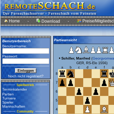
Home
-
-
Preise/Mitgliedsc
Download
Partieansicht
Benutzerbereich
Benutzername:
Passwort:
•
Schiller, Manfred
(
Georgvomwa
GER, RS-Elo 1556)
a
b
c
d
e
f
g
8
Noch nicht registriert?
7
Spielbetrieb
Terminkalender
6
Partien
Turniere
5
Spieler
Mannschaften
4
Community