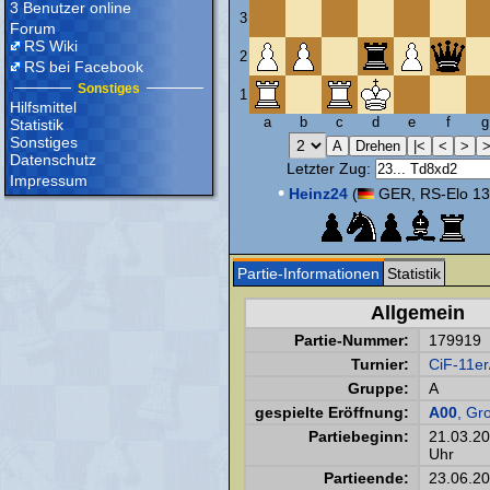
3 Benutzer online
3
Forum
RS Wiki
2
RS bei Facebook
Sonstiges
1
Hilfsmittel
a
b
c
d
e
f
g
Statistik
Sonstiges
Datenschutz
Letzter Zug:
Impressum
•
Heinz24
(
GER, RS-Elo 13
Partie-Informationen
Statistik
Allgemein
Partie-Nummer:
179919
Turnier:
CiF-11er
Gruppe:
A
gespielte Eröffnung:
A00
, Gro
Partiebeginn:
21.03.2
Uhr
Partieende:
23.06.2