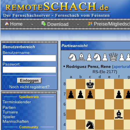
Home
-
-
Preise/Mitgliedsc
Download
Partieansicht
Benutzerbereich
Benutzername:
Passwort:
•
Rodriguez Perez, Rene
(
apertura
RS-Elo 2177)
a
b
c
d
e
f
g
8
Noch nicht registriert?
7
Spielbetrieb
Terminkalender
6
Partien
Turniere
5
Spieler
Mannschaften
4
Community