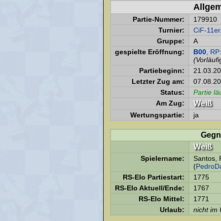
Allge
Partie-Nummer:
179910
Turnier:
CiF-11er
Gruppe:
A
gespielte Eröffnung:
B00
, RP
(Vorläufi
Partiebeginn:
21.03.2
Letzter Zug am:
07.08.20
Status:
Partie lä
Am Zug:
Weiß
Wertungspartie:
ja
Gegn
Weiß
Spielername:
Santos, 
(
PedroD
RS-Elo Partiestart:
1775
RS-Elo Aktuell/Ende:
1767
RS-Elo Mittel:
1771
Urlaub:
nicht im