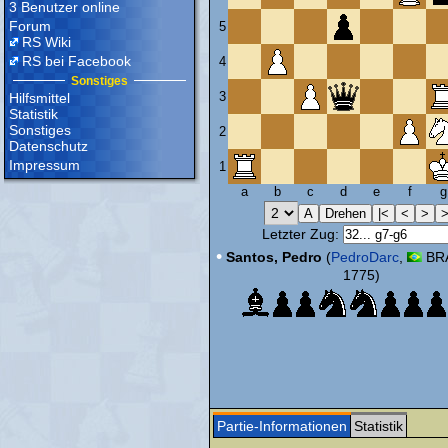
3 Benutzer online
Forum
5
RS Wiki
RS bei Facebook
4
Sonstiges
3
Hilfsmittel
Statistik
Sonstiges
2
Datenschutz
Impressum
1
a
b
c
d
e
f
g
Letzter Zug:
•
Santos, Pedro
(
PedroDarc
,
BRA
1775)
Partie-Informationen
Statistik