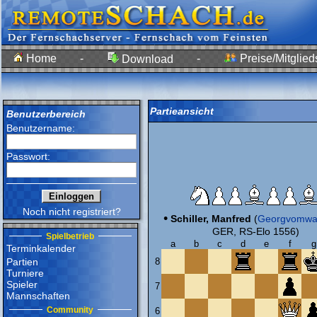
Home
-
-
Preise/Mitglied
Download
Partieansicht
Benutzerbereich
Benutzername:
Passwort:
Noch nicht registriert?
•
Schiller, Manfred
(
Georgvomwa
GER, RS-Elo 1556)
Spielbetrieb
a
b
c
d
e
f
g
Terminkalender
Partien
8
Turniere
Spieler
7
Mannschaften
Community
6