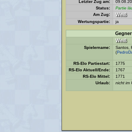
Letzter Zug am:
09.08.20
Status:
Partie lä
Am Zug:
Weiß
Wertungspartie:
ja
Gegner
Weiß
Spielername:
Santos, 
(
PedroD
RS-Elo Partiestart:
1775
RS-Elo Aktuell/Ende:
1767
RS-Elo Mittel:
1771
Urlaub:
nicht im