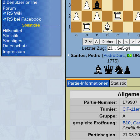
2 Benutzer online
3
Forum
RS Wiki
2
RS bei Facebook
Sonstiges
1
Hilfsmittel
a
b
c
d
e
f
g
Statistik
Sonstiges
Datenschutz
Letzter Zug:
Impressum
•
Santos, Pedro
(
PedroDarc
,
BRA
1775)
Partie-Informationen
Statistik
Allgeme
Partie-Nummer:
179907
Turnier:
CiF-11er
Gruppe:
A
gespielte Eröffnung:
B10
, Ca
(Vorläufi
Partiebeginn:
21.03.2