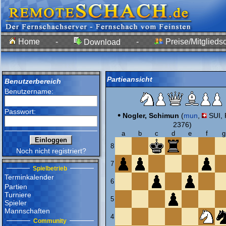
Home
-
-
Preise/Mitgliedsc
Download
Partieansicht
Benutzerbereich
Benutzername:
Passwort:
•
Nogler, Schimun
(
mun
,
SUI, 
2376)
a
b
c
d
e
f
g
8
Noch nicht registriert?
7
Spielbetrieb
Terminkalender
6
Partien
Turniere
5
Spieler
Mannschaften
4
Community