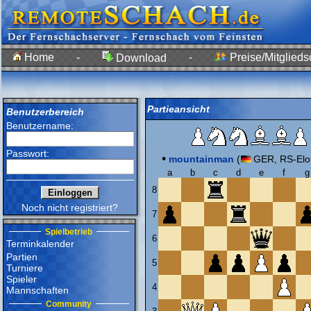
Home
-
-
Preise/Mitglieds
Download
Partieansicht
Benutzerbereich
Benutzername:
Passwort:
•
mountainman
(
GER, RS-Elo
a
b
c
d
e
f
g
8
Noch nicht registriert?
7
Spielbetrieb
6
Terminkalender
Partien
5
Turniere
Spieler
4
Mannschaften
Community