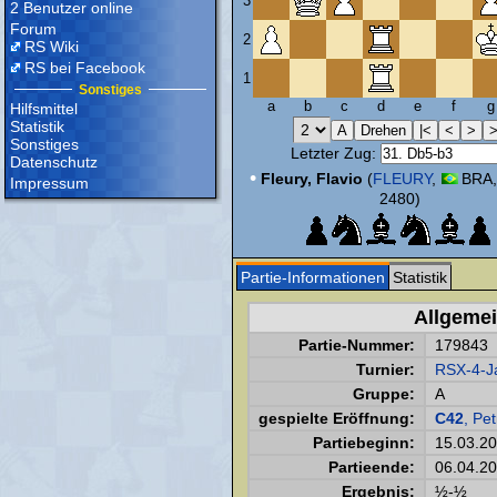
3
2 Benutzer online
Forum
2
RS Wiki
RS bei Facebook
1
Sonstiges
a
b
c
d
e
f
g
Hilfsmittel
Statistik
Sonstiges
Letzter Zug:
Datenschutz
•
Fleury, Flavio
(
FLEURY
,
BRA,
Impressum
2480)
Partie-Informationen
Statistik
Allgeme
Partie-Nummer:
179843
Turnier:
RSX-4-Ja
Gruppe:
A
gespielte Eröffnung:
C42
, Pet
Partiebeginn:
15.03.2
Partieende:
06.04.2
Ergebnis:
½-½