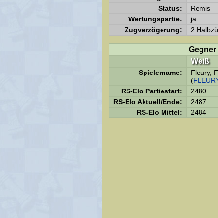
Status:
Remis
Wertungspartie:
ja
Zugverzögerung:
2 Halbzü
Gegner
Weiß
Spielername:
Fleury, F
(
FLEUR
RS-Elo Partiestart:
2480
RS-Elo Aktuell/Ende:
2487
RS-Elo Mittel:
2484