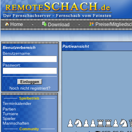
Home
-
-
Preise/Mitgliedsc
Download
Partieansicht
Benutzerbereich
Benutzername:
Passwort:
Noch nicht registriert?
Spielbetrieb
Terminkalender
Partien
Turniere
Spieler
Mannschaften
Community