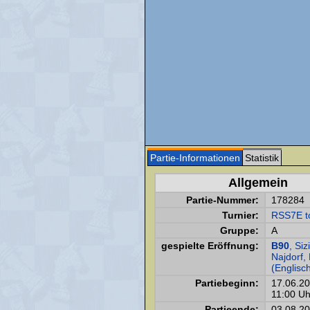
Partie-Informationen
Statistik
Allgemein
Partie-Nummer:
178284
Turnier:
RSS7E t
Gruppe:
A
gespielte Eröffnung:
B90
, Siz
Najdorf,
(Englisch
Partiebeginn:
17.06.2
11:00 Uh
Partieende:
03.08.2