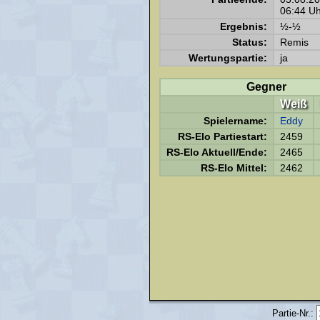
06:44 Uh
Ergebnis:
½-½
Status:
Remis
Wertungspartie:
ja
Gegner
Weiß
Spielername:
Eddy
RS-Elo Partiestart:
2459
RS-Elo Aktuell/Ende:
2465
RS-Elo Mittel:
2462
Partie-Nr.: