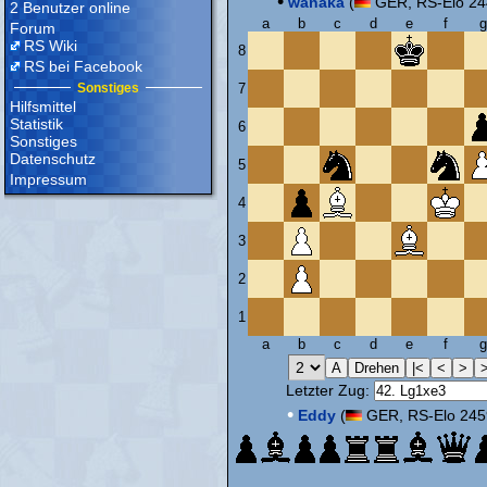
•
wanaka
(
GER, RS-Elo 24
2 Benutzer online
a
b
c
d
e
f
g
Forum
RS Wiki
8
RS bei Facebook
Sonstiges
7
Hilfsmittel
Statistik
6
Sonstiges
Datenschutz
5
Impressum
4
3
2
1
a
b
c
d
e
f
g
Letzter Zug:
•
Eddy
(
GER, RS-Elo 245