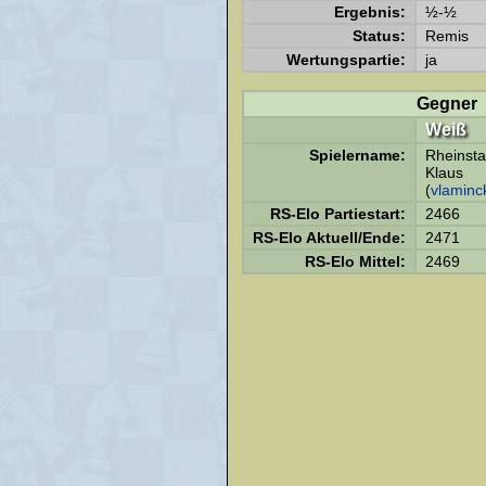
Ergebnis:
½-½
Status:
Remis
Wertungspartie:
ja
Gegner
Weiß
Spielername:
Rheinsta
Klaus
(
vlaminc
RS-Elo Partiestart:
2466
RS-Elo Aktuell/Ende:
2471
RS-Elo Mittel:
2469