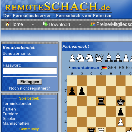
Home
-
-
Preise/Mitgliedsc
Download
Partieansicht
Benutzerbereich
Benutzername:
Passwort:
•
mountainman
(
GER, RS-Elo
a
b
c
d
e
f
g
8
Noch nicht registriert?
7
Spielbetrieb
6
Terminkalender
Partien
5
Turniere
Spieler
4
Mannschaften
Community