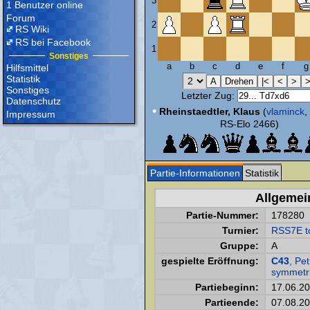
3
1 Benutzer online
Forum
2
RS Wiki
RS bei Facebook
1
Sonstiges
a
b
c
d
e
f
g
Hilfsmittel
Statistik
Sonstiges
Letzter Zug:
Datenschutz
•
Rheinstaedtler, Klaus
(
vlaminck
Impressum
RS-Elo 2466)
Partie-Informationen
Statistik
Allgemei
Partie-Nummer:
178280
Turnier:
RSS7E t
Gruppe:
A
gespielte Eröffnung:
C43
, Pe
symmetri
Partiebeginn:
17.06.2
Partieende:
07.08.2