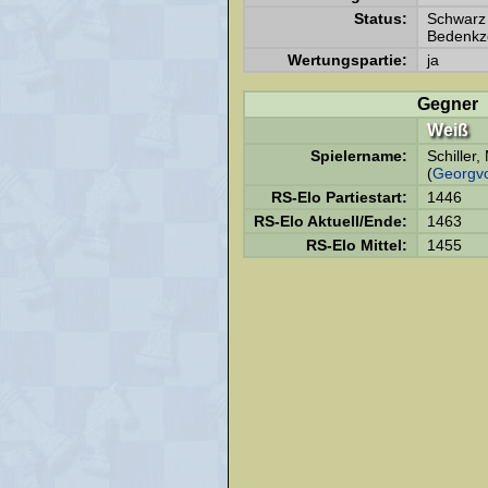
Status:
Schwarz 
Bedenkze
Wertungspartie:
ja
Gegner
Weiß
Spielername:
Schiller
(
Georgv
RS-Elo Partiestart:
1446
RS-Elo Aktuell/Ende:
1463
RS-Elo Mittel:
1455