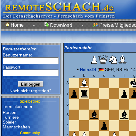
Home
-
-
Preise/Mitgliedsc
Download
Partieansicht
Benutzerbereich
Benutzername:
Passwort:
•
Heinz24
(
GER, RS-Elo 14
a
b
c
d
e
f
g
8
Noch nicht registriert?
7
Spielbetrieb
6
Terminkalender
Partien
5
Turniere
Spieler
4
Mannschaften
Community