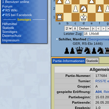
3
1 Benutzer online
Forum
2
RS Wiki
RS bei Facebook
1
Sonstiges
a
b
c
d
e
f
g
Hilfsmittel
Statistik
Sonstiges
Letzter Zug:
Datenschutz
•
Schiller, Manfred
(
Georgvomwa
Impressum
GER, RS-Elo 1446)
Partie-Informationen
Statistik
Allgemei
Partie-Nummer:
177684
Turnier:
RSS7E e
Gruppe:
A
gespielte Eröffnung:
A04
, Ré
Partiebeginn:
15.03.2
Partieende:
26.05.2
Ergebnis:
1-0