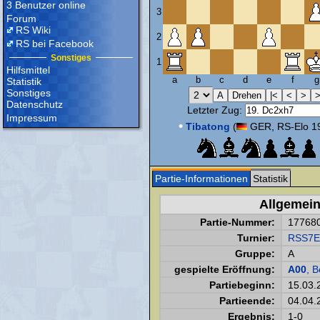
3 Benutzer online
3
Forum
RS Wiki
2
RS bei Facebook
Sonstiges
1
Hilfsmittel
a
b
c
d
e
f
g
Statistik
Sonstiges
Datenschutz
Letzter Zug:
Impressum
•
Tibatong
(
GER, RS-Elo 1
Partie-Informationen
Statistik
Allgemei
Partie-Nummer:
17768
Turnier:
RSS7E
Gruppe:
A
gespielte Eröffnung:
A00
, 
Partiebeginn:
15.03.
Partieende:
04.04.
Ergebnis:
1-0