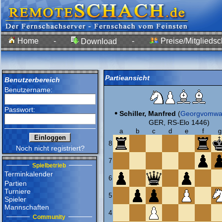
Home
-
-
Preise/Mitgliedsc
Download
Partieansicht
Benutzerbereich
Benutzername:
Passwort:
•
Schiller, Manfred
(
Georgvomwa
GER, RS-Elo 1446)
a
b
c
d
e
f
g
8
Noch nicht registriert?
7
Spielbetrieb
Terminkalender
6
Partien
Turniere
5
Spieler
Mannschaften
4
Community