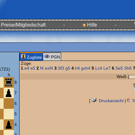
Preise/Mitgliedschaft
-
Hilfe
-
PGN
Zugliste
Züge:
1
.
e4
e5
2
.
f4
exf4
3
.
Sf3
g5
4
.
h4
gxh4
5
.
Lc4
Le7
6
.
Se5
Sh6
1721)
h
Weiß (
mo
8
7
[
Druckansicht
|
T
6
5
4