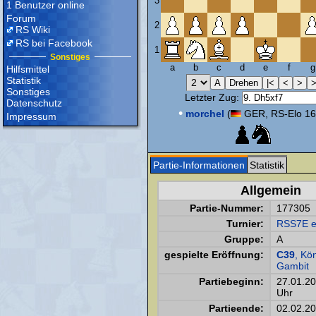
3
1 Benutzer online
Forum
2
RS Wiki
RS bei Facebook
1
Sonstiges
a
b
c
d
e
f
g
Hilfsmittel
Statistik
Sonstiges
Letzter Zug:
Datenschutz
•
morchel
(
GER, RS-Elo 16
Impressum
Partie-Informationen
Statistik
Allgemein
Partie-Nummer:
177305
Turnier:
RSS7E e
Gruppe:
A
gespielte Eröffnung:
C39
, Kö
Gambit
Partiebeginn:
27.01.2
Uhr
Partieende:
02.02.2