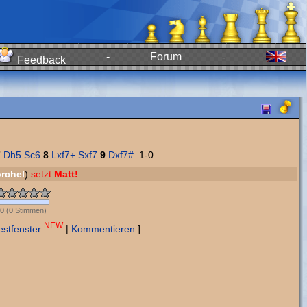
-
Forum
-
Feedback
7
.
Dh5
Sc6
8
.
Lxf7+
Sxf7
9
.
Dxf7#
1-0
rchel
)
setzt
Matt!
0
(
0
Stimmen)
NEW
estfenster
|
Kommentieren
]