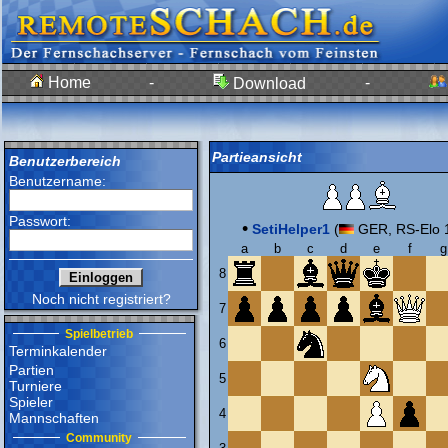
Home
-
-
Download
Partieansicht
Benutzerbereich
Benutzername:
Passwort:
•
SetiHelper1
(
GER, RS-Elo 
a
b
c
d
e
f
g
8
Noch nicht registriert?
7
Spielbetrieb
6
Terminkalender
Partien
5
Turniere
Spieler
4
Mannschaften
Community