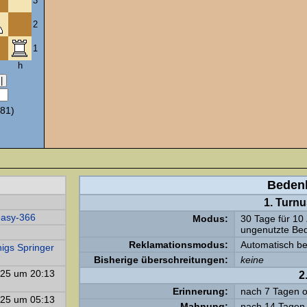
3
2
1
h
81)
Beden
1. Turn
asy-366
Modus:
30 Tage für 10
ungenutzte Bed
Reklamationsmodus:
Automatisch be
nigs Springer
Bisherige überschreitungen:
keine
025 um 20:13
2
Erinnerung:
nach 7 Tagen 
025 um 05:13
Mahnung:
nach 14 Tagen