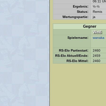
06:11 Uh
Ergebnis:
½-½
Status:
Remis
Wertungspartie:
ja
Gegner
Weiß
Spielername:
wanaka
RS-Elo Partiestart:
2460
RS-Elo Aktuell/Ende:
2459
RS-Elo Mittel:
2460