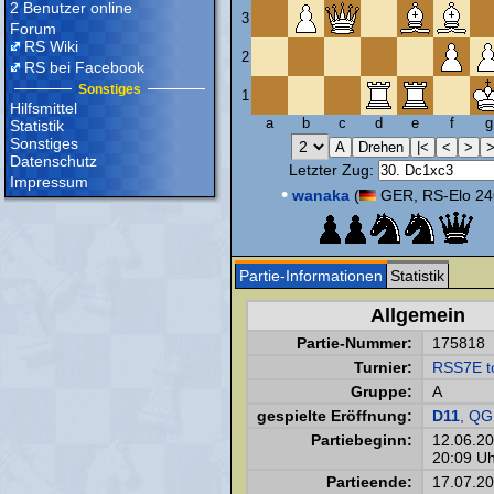
2 Benutzer online
3
Forum
RS Wiki
2
RS bei Facebook
Sonstiges
1
Hilfsmittel
a
b
c
d
e
f
g
Statistik
Sonstiges
Datenschutz
Letzter Zug:
Impressum
•
wanaka
(
GER, RS-Elo 24
Partie-Informationen
Statistik
Allgemein
Partie-Nummer:
175818
Turnier:
RSS7E t
Gruppe:
A
gespielte Eröffnung:
D11
, QG
Partiebeginn:
12.06.2
20:09 Uh
Partieende:
17.07.2