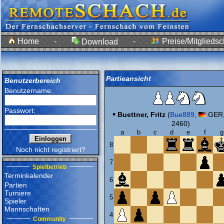
Home
-
-
Preise/Mitgliedsc
Download
Partieansicht
Benutzerbereich
Benutzername:
Passwort:
•
Buettner, Fritz
(
Bue889
,
GER,
2460)
a
b
c
d
e
f
g
8
Noch nicht registriert?
7
Spielbetrieb
Terminkalender
6
Partien
Turniere
5
Spieler
Mannschaften
4
Community