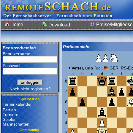
Home
-
-
Preise/Mitgliedsc
Download
Partieansicht
Benutzerbereich
Benutzername:
Passwort:
•
Vetter, udo
(
udi
,
GER, RS-Elo
a
b
c
d
e
f
g
8
Noch nicht registriert?
7
Spielbetrieb
6
Terminkalender
Partien
5
Turniere
Spieler
4
Mannschaften
Community