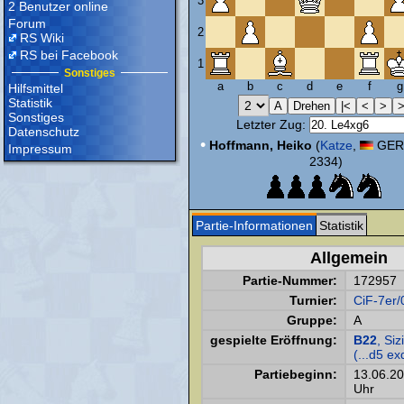
3
2 Benutzer online
Forum
2
RS Wiki
RS bei Facebook
1
Sonstiges
a
b
c
d
e
f
g
Hilfsmittel
Statistik
Sonstiges
Letzter Zug:
Datenschutz
•
Hoffmann, Heiko
(
Katze
,
GER,
Impressum
2334)
Partie-Informationen
Statistik
Allgemein
Partie-Nummer:
172957
Turnier:
CiF-7er/
Gruppe:
A
gespielte Eröffnung:
B22
, Siz
(...d5 ex
Partiebeginn:
13.06.2
Uhr