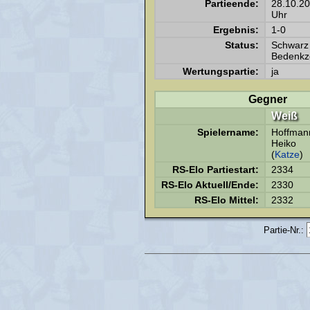
Partieende:
28.10.2
Uhr
Ergebnis:
1-0
Status:
Schwarz 
Bedenkze
Wertungspartie:
ja
Gegner
Weiß
Spielername:
Hoffman
Heiko
(
Katze
)
RS-Elo Partiestart:
2334
RS-Elo Aktuell/Ende:
2330
RS-Elo Mittel:
2332
Partie-Nr.: