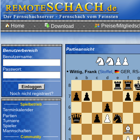
Home
-
-
Preise/Mitgliedsc
Download
Partieansicht
Benutzerbereich
Benutzername:
Passwort:
•
Wittig, Frank
(
Stoffel
,
GER, RS-
a
b
c
d
e
f
g
8
Noch nicht registriert?
7
Spielbetrieb
6
Terminkalender
Partien
5
Turniere
Spieler
4
Mannschaften
Community