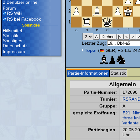
3
2 Benutzer online
Forum
2
RS Wiki
RS bei Facebook
1
Sonstiges
a
b
c
d
e
f
g
Hilfsmittel
Statistik
Sonstiges
Letzter Zug:
Datenschutz
•
Topar
(
GER, RS-Elo 242
Impressum
Partie-Informationen
Statistik
Allgemein
Partie-Nummer:
172690
Turnier:
RSRAND
Gruppe:
A
gespielte Eröffnung:
E21
, Ni
three kn
Variante
Partiebeginn:
20.05.2
Uhr