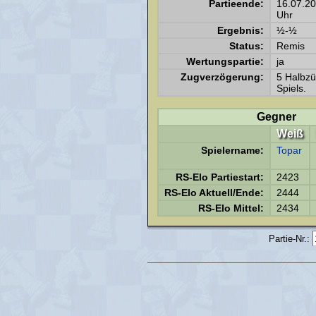
Partieende:
16.07.2
Uhr
Ergebnis:
½-½
Status:
Remis
Wertungspartie:
ja
Zugverzögerung:
5 Halbz
Spiels.
Gegner
Weiß
Spielername:
Topar
RS-Elo Partiestart:
2423
RS-Elo Aktuell/Ende:
2444
RS-Elo Mittel:
2434
Partie-Nr.: