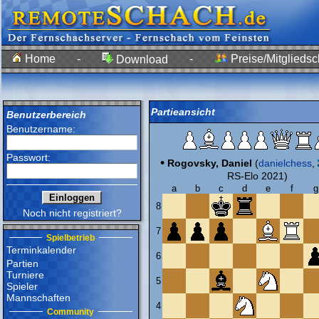
Home
-
-
Preise/Mitgliedsc
Download
Partieansicht
Benutzerbereich
Benutzername:
Passwort:
•
Rogovsky, Daniel
(
danielchess
,
RS-Elo 2021)
a
b
c
d
e
f
g
8
Noch nicht registriert?
7
Spielbetrieb
Terminkalender
6
Partien
Turniere
5
Spieler
Mannschaften
4
Community