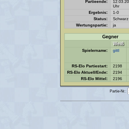
Partieende:
12.03.2
Uhr
Ergebnis:
1-0
Status:
Schwarz 
Wertungspartie:
ja
Gegner
Weiß
Spielername:
gittl
RS-Elo Partiestart:
2198
RS-Elo Aktuell/Ende:
2194
RS-Elo Mittel:
2196
Partie-Nr.: