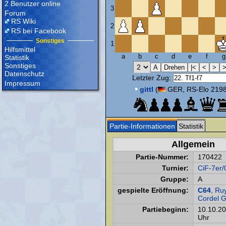
2 Benutzer online
3
Forum
RS Wiki
2
RS bei Facebook
Sonstiges
1
Hilfsmittel
a
b
c
d
e
f
g
Statistik
Sonstiges
Datenschutz
Letzter Zug:
Impressum
•
gittl
(
GER, RS-Elo 2198
Partie-Informationen
Statistik
Allgemein
Partie-Nummer:
170422
Turnier:
CiF-7er/
Gruppe:
A
gespielte Eröffnung:
C64
, Ru
Cordel 
Partiebeginn:
10.10.2
Uhr