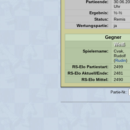
Partieende:
30.06.2
Uhr
Ergebnis:
½-½
Status:
Remis
Wertungspartie:
ja
Gegner
Weiß
Spielername:
Cvak,
Rudolf
(
Rudin
)
RS-Elo Partiestart:
2499
RS-Elo Aktuell/Ende:
2481
RS-Elo Mittel:
2490
Partie-Nr.: