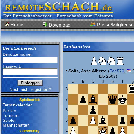
Home
-
-
Preise/Mitgliedsc
Download
Partieansicht
Benutzerbereich
Benutzername:
Passwort:
•
Solís, Jose Alberto
(
Zoe570
,
C
Elo 2507)
a
b
c
d
e
f
g
8
Noch nicht registriert?
7
Spielbetrieb
Terminkalender
6
Partien
Turniere
Spieler
5
Mannschaften
4
Community