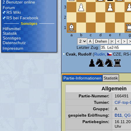
2 Benutzer online
3
Forum
RS Wiki
2
RS bei Facebook
Sonstiges
1
Hilfsmittel
Statistik
a
b
c
d
e
f
g
Sonstiges
Datenschutz
Letzter Zug:
Impressum
•
Cvak, Rudolf
(
Rudin
,
CZE, RS-
Partie-Informationen
Statistik
Allgemein
Partie-Nummer:
166491
Turnier:
CiF-top-
Gruppe:
A
gespielte Eröffnung:
D11
, QG
Partiebeginn:
16.11.2
Uhr