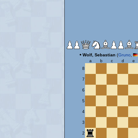
•
Wolf, Sebastian
(
Gruno
,
a
b
c
d
e
8
7
6
5
4
3
2