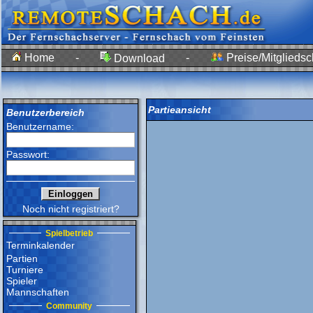
Home
-
-
Preise/Mitgliedsc
Download
Partieansicht
Benutzerbereich
Benutzername:
Passwort:
Noch nicht registriert?
Spielbetrieb
Terminkalender
Partien
Turniere
Spieler
Mannschaften
Community