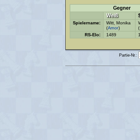
Gegner
Weiß
Spielername:
Witt, Monika
(
Amor
)
(
RS-Elo:
1489
Partie-Nr.: