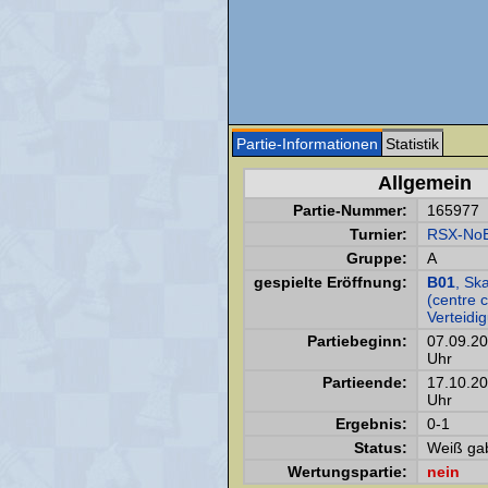
Partie-Informationen
Statistik
Allgemein
Partie-Nummer:
165977
Turnier:
RSX-NoE
Gruppe:
A
gespielte Eröffnung:
B01
, Sk
(centre 
Verteidi
Partiebeginn:
07.09.2
Uhr
Partieende:
17.10.2
Uhr
Ergebnis:
0-1
Status:
Weiß gab
Wertungspartie:
nein