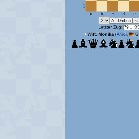
1
a
b
c
d
e
Letzter Zug:
•
Witt, Monika
(
Amor
,
GE