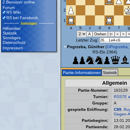
3
2 Benutzer online
Forum
2
RS Wiki
RS bei Facebook
1
Sonstiges
a
b
c
d
e
f
g
Hilfsmittel
Statistik
Sonstiges
Letzter Zug:
Datenschutz
•
Pogrzeba, Günther
(
GPogrzeba
,
Impressum
RS-Elo 2364)
Partie-Informationen
Statistik
Allgemein
Partie-Nummer:
163129
Turnier:
RSS7E a
Gruppe:
A
gespielte Eröffnung:
C89
, Ru
Gegen-An
Partiebeginn:
13.01.2
Partieende:
28.02.2