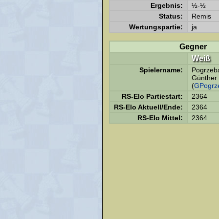
Ergebnis:
½-½
Status:
Remis
Wertungspartie:
ja
Gegner
Weiß
Spielername:
Pogrzeb
Günther
(
GPogrz
RS-Elo Partiestart:
2364
RS-Elo Aktuell/Ende:
2364
RS-Elo Mittel:
2364