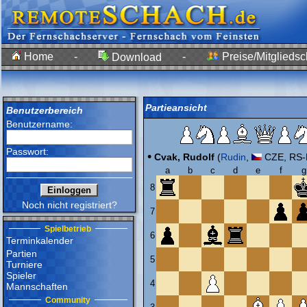
Home
-
-
Preise/Mitgliedsc
Download
Partieansicht
Benutzerbereich
Benutzername:
Passwort:
•
Cvak, Rudolf
(
Rudin
,
CZE, RS-
a
b
c
d
e
f
g
8
Noch nicht registriert?
7
Spielbetrieb
6
Terminkalender
Partien
5
Turniere
Spieler
4
Mannschaften
Community