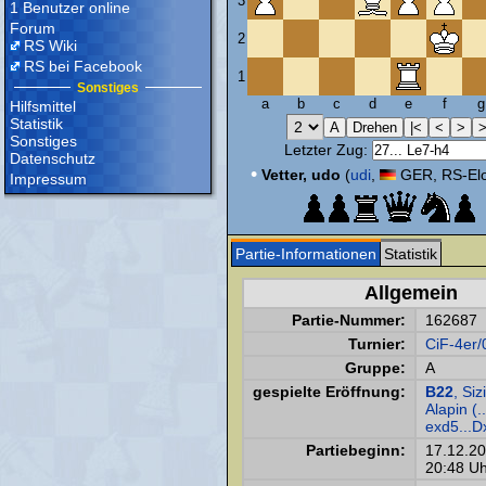
3
1 Benutzer online
Forum
2
RS Wiki
RS bei Facebook
1
Sonstiges
a
b
c
d
e
f
g
Hilfsmittel
Statistik
Sonstiges
Letzter Zug:
Datenschutz
•
Vetter, udo
(
udi
,
GER, RS-Elo
Impressum
Partie-Informationen
Statistik
Allgemein
Partie-Nummer:
162687
Turnier:
CiF-4er/
Gruppe:
A
gespielte Eröffnung:
B22
, Siz
Alapin (.
exd5...D
Partiebeginn:
17.12.2
20:48 Uh