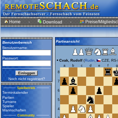
Home
-
-
Preise/Mitgliedsc
Download
Partieansicht
Benutzerbereich
Benutzername:
Passwort:
•
Cvak, Rudolf
(
Rudin
,
CZE, RS-
a
b
c
d
e
f
g
8
Noch nicht registriert?
7
Spielbetrieb
6
Terminkalender
Partien
5
Turniere
Spieler
4
Mannschaften
Community