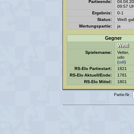
Partieende:
04.04.2
09:57 Uh
Ergebnis:
0-1
Status:
Weiß gab
Wertungspartie:
ja
Gegner
Weiß
Spielername:
Vetter,
udo
(
udi
)
RS-Elo Partiestart:
1821
RS-Elo Aktuell/Ende:
1781
RS-Elo Mittel:
1801
Partie-Nr.: