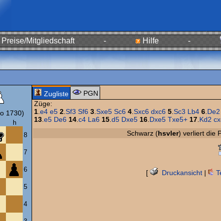
Preise/Mitgliedschaft
-
Hilfe
-
PGN
Zugliste
Züge:
1
.
e4
e5
2
.
Sf3
Sf6
3
.
Sxe5
Sc6
4
.
Sxc6
dxc6
5
.
Sc3
Lb4
6
.
De2
o 1730)
13
.
e5
De6
14
.
c4
La6
15
.
d5
Dxe5
16
.
Dxe5
Txe5+
17
.
Kd2
cx
h
Schwarz (
hsvler
) verliert di
8
7
6
[
Druckansicht
|
T
5
4