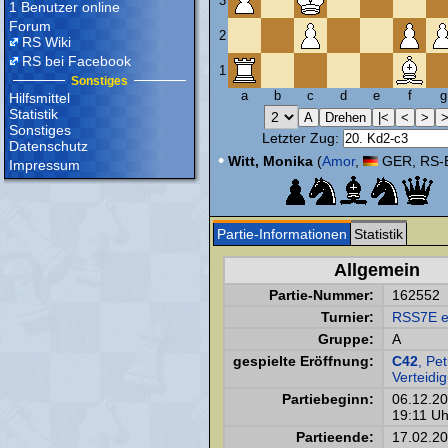
3
1 Benutzer online
Forum
2
RS Wiki
RS bei Facebook
1
Sonstiges
a
b
c
d
e
f
g
Hilfsmittel
Statistik
Sonstiges
Letzter Zug:
Datenschutz
•
Witt, Monika
(
Amor
,
GER, RS-E
Impressum
Partie-Informationen
Statistik
Allgemein
Partie-Nummer:
162552
Turnier:
RSS7E e
Gruppe:
A
gespielte Eröffnung:
C42
, Pet
Verteidi
Partiebeginn:
06.12.2
19:11 Uh
Partieende:
17.02.2