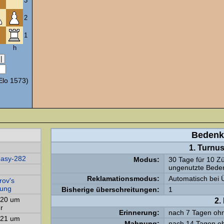
3
2
1
h
lo 1573)
Bedenk
1. Turnu
asy-282
Modus:
30 Tage für 10 Z
ungenutzte Beden
Reklamationsmodus:
Automatisch bei 
rov's
gung
Bisherige überschreitungen:
1
020 um
2.
r
Erinnerung:
nach 7 Tagen oh
021 um
Mahnung:
nach 14 Tagen o