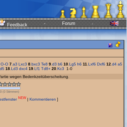
-
Forum
-
Feedback
O-O
7
.
a3
Lxc3
8
.
bxc3
Te8
9
.
d3
b6
10
.
Lg5
h6
11
.
Lxf6
Dxf6
12
.
d4
a5
d5
18
.
Ld3
dxc4
19
.
Lf1
Td8+
20
.
Kc3
1-0
e Partie wegen Bedenkzeitüberscheitung.
0
(
0
Stimmen)
NEW
estfenster
|
Kommentieren
]