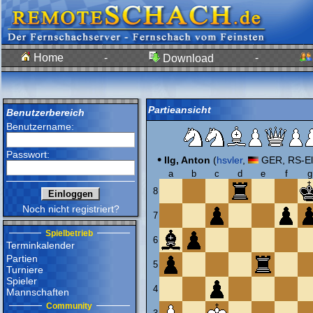
Home
-
-
Download
Partieansicht
Benutzerbereich
Benutzername:
Passwort:
•
Ilg, Anton
(
hsvler
,
GER, RS-El
a
b
c
d
e
f
g
8
Noch nicht registriert?
7
Spielbetrieb
6
Terminkalender
Partien
5
Turniere
Spieler
4
Mannschaften
Community