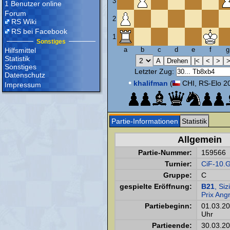
3
1 Benutzer online
Forum
2
RS Wiki
RS bei Facebook
1
Sonstiges
a
b
c
d
e
f
g
Hilfsmittel
Statistik
Sonstiges
Letzter Zug:
Datenschutz
•
khalifman
(
CHI, RS-Elo 2
Impressum
Partie-Informationen
Statistik
Allgemein
Partie-Nummer:
159566
Turnier:
CiF-10.
Gruppe:
C
gespielte Eröffnung:
B21
, Siz
Prix Angr
Partiebeginn:
01.03.2
Uhr
Partieende:
30.03.2