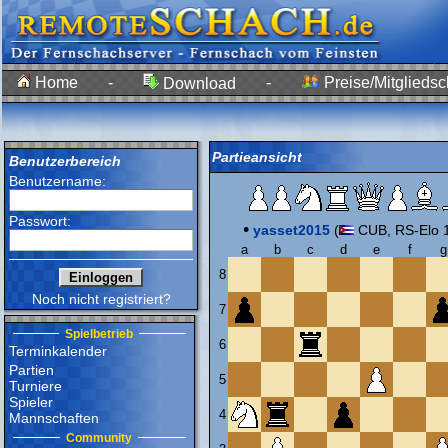
Home
-
-
Preise/Mitgliedsc
Download
Partieansicht
Benutzerbereich
Benutzername:
Passwort:
•
yasset2015
(
CUB, RS-Elo 
a
b
c
d
e
f
g
8
Noch nicht registriert?
7
Spielbetrieb
6
Terminkalender
Partien
5
Turniere
Spieler
4
Mannschaften
Community