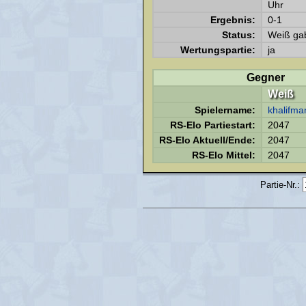
Uhr
Ergebnis:
0-1
Status:
Weiß gab
Wertungspartie:
ja
Gegner
Weiß
Spielername:
khalifma
RS-Elo Partiestart:
2047
RS-Elo Aktuell/Ende:
2047
RS-Elo Mittel:
2047
Partie-Nr.: