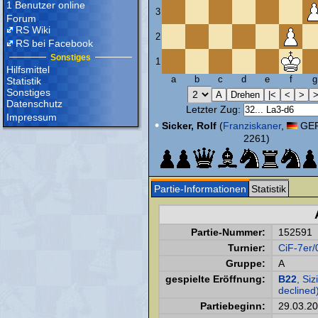
1 Benutzer online
3
Forum
RS Wiki
2
RS bei Facebook
Sonstiges
1
Hilfsmittel
a
b
c
d
e
f
g
Statistik
Sonstiges
Datenschutz
Letzter Zug:
Impressum
•
Sicker, Rolf
(
Franziskaner
,
GER
2261)
Partie-Informationen
Statistik
Partie-Nummer:
152591
Turnier:
CiF-7er/
Gruppe:
A
gespielte Eröffnung:
B22
, Si
declined)
Partiebeginn:
29.03.2