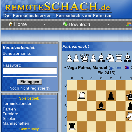
Home
-
-
Download
Partieansicht
Benutzerbereich
Benutzername:
Passwort:
•
Vega Palma, Manuel
(
galeno
,
C
Elo 2415)
a
b
c
d
e
f
g
8
Noch nicht registriert?
7
Spielbetrieb
Terminkalender
6
Partien
Turniere
5
Spieler
Mannschaften
4
Community