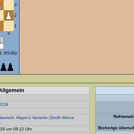
3
2
1
h
, RS-Elo
Allgemein
0134
Reklamat
zilianisch: Alapin's Variante (Smith-Morra
 ;
Bisherige übersc
018 um 09:12 Uhr