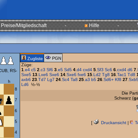
Preise/Mitgliedschaft
-
Hilfe
-
PGN
Zugliste
Züge:
1
.
e4
c5
2
.
c3
Sf6
3
.
e5
Sd5
4
.
d4
cxd4
5
.
Sf3
Sc6
6
.
cxd4
d6
7
.
UB, RS-
Sxe5
13
.
Lxe6
Sxe6
14
.
Sxe6
fxe6
15
.
Ld2
Tg8
16
.
Tac1
Td8
axb6
23
.
Td7
Lg7
24
.
Sc4
Ta8
25
.
a3
b5
26
.
Sd6+
Kf8
27
.
Sxb
h
Ld6
½-½
8
Die Par
Schwarz (
g
7
6
5
[
Druckansicht
|
T
4