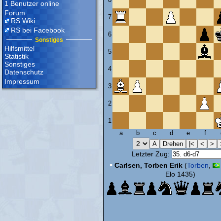
1 Benutzer online
Forum
7
RS Wiki
RS bei Facebook
6
Sonstiges
Hilfsmittel
5
Statistik
Sonstiges
4
Datenschutz
Impressum
3
2
1
a
b
c
d
e
f
Letzter Zug:
•
Carlsen, Torben Erik
(
Torben
,
Elo 1435)