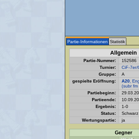
Partie-Informationen
Statistik
Allgemein
Partie-Nummer:
152586
Turnier:
CiF-7er/
Gruppe:
A
gespielte Eröffnung:
A20
, En
(subr fm
Partiebeginn:
29.03.2
Partieende:
10.09.2
Ergebnis:
1-0
Status:
Schwarz 
Wertungspartie:
ja
Gegner