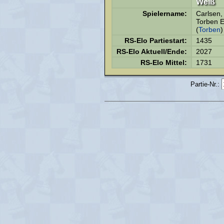
Weiß
Spielername:
Carlsen,
Torben E
(
Torben
)
RS-Elo Partiestart:
1435
RS-Elo Aktuell/Ende:
2027
RS-Elo Mittel:
1731
Partie-Nr.: