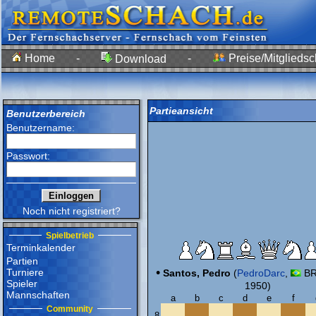
Home
-
-
Preise/Mitgliedsc
Download
Partieansicht
Benutzerbereich
Benutzername:
Passwort:
Noch nicht registriert?
Spielbetrieb
Terminkalender
Partien
•
Turniere
Santos, Pedro
(
PedroDarc
,
BR
Spieler
1950)
Mannschaften
a
b
c
d
e
f
Community
8