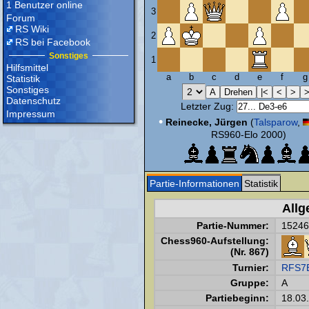
1 Benutzer online
3
Forum
RS Wiki
2
RS bei Facebook
Sonstiges
1
Hilfsmittel
a
b
c
d
e
f
g
Statistik
Sonstiges
Datenschutz
Letzter Zug:
Impressum
•
Reinecke, Jürgen
(
Talsparow
,
RS960-Elo 2000)
Partie-Informationen
Statistik
Allg
Partie-Nummer:
15246
Chess960-Aufstellung:
(Nr. 867)
Turnier:
RFS7E
Gruppe:
A
Partiebeginn:
18.03