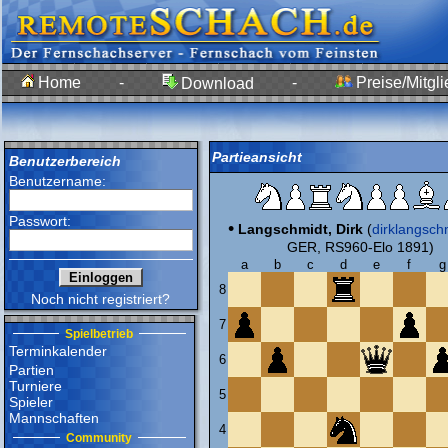
Home
-
-
Preise/Mitgli
Download
Partieansicht
Benutzerbereich
Benutzername:
Passwort:
•
Langschmidt, Dirk
(
dirklangsch
GER, RS960-Elo 1891)
a
b
c
d
e
f
g
8
Noch nicht registriert?
7
Spielbetrieb
Terminkalender
6
Partien
Turniere
5
Spieler
Mannschaften
4
Community