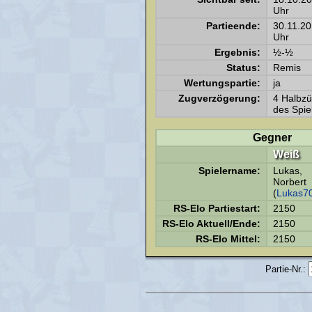
Uhr
Partieende:
30.11.2
Uhr
Ergebnis:
½-½
Status:
Remis
Wertungspartie:
ja
Zugverzögerung:
4 Halbz
des Spie
Gegner
Weiß
Spielername:
Lukas,
Norbert
(
Lukas7
RS-Elo Partiestart:
2150
RS-Elo Aktuell/Ende:
2150
RS-Elo Mittel:
2150
Partie-Nr.: