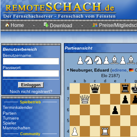
Home
-
-
Preise/Mitgliedsc
Download
Partieansicht
Benutzerbereich
Benutzername:
Passwort:
•
Neuburger, Eduard
(
edirene
,
G
Elo 2187)
a
b
c
d
e
f
g
8
Noch nicht registriert?
7
Spielbetrieb
Terminkalender
6
Partien
Turniere
5
Spieler
Mannschaften
4
Community