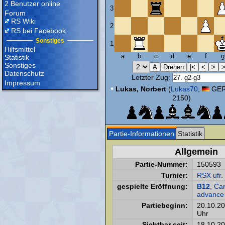
2 Benutzer online
3
Forum
RS Wiki
2
RS bei Facebook
Sonstiges
1
Hilfsmittel
a
b
c
d
e
f
g
Statistik
Sonstiges
Datenschutz
Letzter Zug:
Impressum
•
Lukas, Norbert
(
Lukas70
,
GER,
2150)
Partie-Informationen
Statistik
Allgemein
Partie-Nummer:
150593
Turnier:
RSX ufr
gespielte Eröffnung:
B12
, Ca
advance 
Partiebeginn:
20.10.2
Uhr
Sichtbar seit:
18.10.2