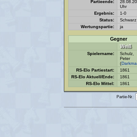
Partieende:
28.08.2
Uhr
Ergebnis:
1-0
Status:
Schwarz 
Wertungspartie:
ja
Gegner
Weiß
Spielername:
Schulz,
Peter
(
Darkma
RS-Elo Partiestart:
1861
RS-Elo Aktuell/Ende:
1861
RS-Elo Mittel:
1861
Partie-Nr.: