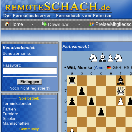
Home
-
-
Preise/Mitgliedsc
Download
Partieansicht
Benutzerbereich
Benutzername:
Passwort:
•
Witt, Monika
(
Amor
,
GER, RS-E
a
b
c
d
e
f
g
8
Noch nicht registriert?
7
Spielbetrieb
6
Terminkalender
Partien
5
Turniere
Spieler
4
Mannschaften
Community