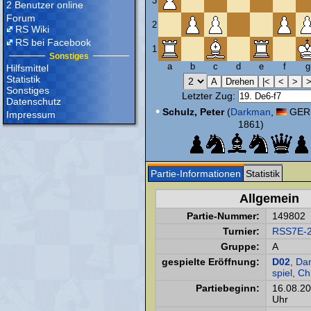
3
2 Benutzer online
Forum
2
RS Wiki
RS bei Facebook
1
Sonstiges
a
b
c
d
e
f
g
Hilfsmittel
Statistik
Sonstiges
Letzter Zug:
Datenschutz
•
Schulz, Peter
(
Darkman
,
GER,
Impressum
1861)
Partie-Informationen
Statistik
Allgemein
Partie-Nummer:
149802
Turnier:
RSS7E-
Gruppe:
A
gespielte Eröffnung:
D02
, D
spiel, Ch
Partiebeginn:
16.08.2
Uhr