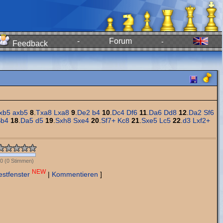
-
Forum
-
Feedback
xb5
axb5
8
.
Txa8
Lxa8
9
.
De2
b4
10
.
Dc4
Df6
11
.
Da6
Dd8
12
.
Da2
Sf6
Sb4
18
.
Da5
d5
19
.
Sxh8
Sxe4
20
.
Sf7+
Kc8
21
.
Sxe5
Lc5
22
.
d3
Lxf2+
0
(
0
Stimmen)
NEW
estfenster
|
Kommentieren
]