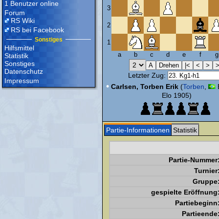
1 Benutzer online
3
Forum
RS Wiki
2
RS bei Facebook
Sonstiges
1
Hilfsmittel
a
b
c
d
e
f
g
Statistik
Sonstiges
Datenschutz
Letzter Zug:
Impressum
•
Carlsen, Torben Erik
(
Torben
,
Elo 1905)
Partie-Informationen
Statistik
Partie-Nummer
Turnier
Gruppe
gespielte Eröffnung
Partiebeginn
Partieende