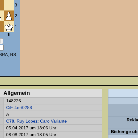
3
2
1
h
BRA, RS-
Allgemein
:
148226
:
CiF-4er/0288
:
A
Rekl
:
C70
, Ruy Lopez: Caro Variante
:
05.04.2017 um 18:06 Uhr
Bisherige üb
:
08.08.2017 um 18:05 Uhr