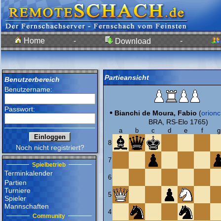
Home
-
-
Download
Partieansicht
Benutzerbereich
Benutzername:
Passwort:
•
Bianchi de Moura, Fabio
(
orion
BRA, RS-Elo 1765)
a
b
c
d
e
f
g
8
Noch nicht registriert?
7
Spielbetrieb
Terminkalender
6
Partien
Turniere
5
Spieler
Mannschaften
4
Community