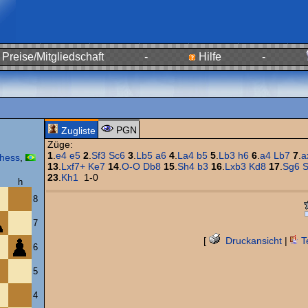
Preise/Mitgliedschaft
-
Hilfe
-
PGN
Zugliste
Züge:
1
.
e4
e5
2
.
Sf3
Sc6
3
.
Lb5
a6
4
.
La4
b5
5
.
Lb3
h6
6
.
a4
Lb7
7
.
a
chess
,
13
.
Lxf7+
Ke7
14
.
O-O
Db8
15
.
Sh4
b3
16
.
Lxb3
Kd8
17
.
Sg6
23
.
Kh1
1-0
h
8
7
[
Druckansicht
|
T
6
5
4