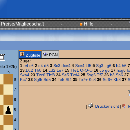
Preise/Mitgliedschaft
-
Hilfe
-
PGN
Zugliste
Züge:
1
.
e4
c6
2
.
d4
d5
3
.
Sc3
dxe4
4
.
Sxe4
Lf5
5
.
Sg3
Lg6
6
.
h4
h6
7
lo 1925)
13
.
Dc2
Th8
14
.
Ld2
Le7
15
.
Tfe1
O-O-O
16
.
c5
g6
17
.
hxg6
f
h
Sxa4
23
.
Txc6
Thf8
24
.
Se5
Txd4
25
.
Sxg6
Tf7
26
.
b3
Sb6
27
.
8
Kc7
33
.
Sgf5
Sd5
34
.
Te5
Sf4
35
.
Te7+
Kc8
36
.
Sd6+
Kb8
37
.
S
7
6
[
Druckansicht
|
T
5
4