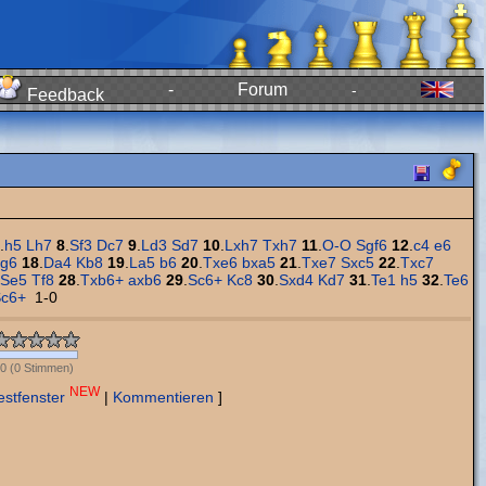
-
Forum
-
Feedback
.
h5
Lh7
8
.
Sf3
Dc7
9
.
Ld3
Sd7
10
.
Lxh7
Txh7
11
.
O-O
Sgf6
12
.
c4
e6
xg6
18
.
Da4
Kb8
19
.
La5
b6
20
.
Txe6
bxa5
21
.
Txe7
Sxc5
22
.
Txc7
Se5
Tf8
28
.
Txb6+
axb6
29
.
Sc6+
Kc8
30
.
Sxd4
Kd7
31
.
Te1
h5
32
.
Te6
c6+
1-0
0
(
0
Stimmen)
NEW
estfenster
|
Kommentieren
]