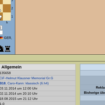
3
2
1
h
GER,
Allgemein
135658
CiF-Helmut Klausner Memorial Gr.G
B18
, Caro-Kann: klassisch (6.h4)
Rekl
03.11.2014 um 12:00 Uhr
Bisherige üb
02.11.2014 um 20:10 Uhr
18.08.2015 um 21:12 Uhr
1-0