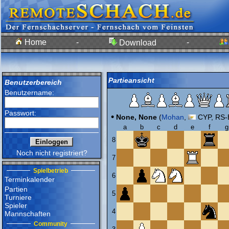
Home
-
-
Download
Partieansicht
Benutzerbereich
Benutzername:
Passwort:
•
None, None
(
Mohan
,
CYP, RS-E
a
b
c
d
e
f
g
8
Noch nicht registriert?
7
Spielbetrieb
6
Terminkalender
Partien
5
Turniere
Spieler
4
Mannschaften
Community