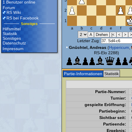
3
1 Benutzer online
Forum
2
RS Wiki
RS bei Facebook
1
Sonstiges
a
b
c
d
e
f
g
Hilfsmittel
Statistik
Sonstiges
Letzter Zug:
Datenschutz
•
Gnüchtel, Andreas
(
Hypericum
,
Impressum
RS-Elo 2288)
Partie-Informationen
Statistik
Partie-Nummer:
Turnier:
gespielte Eröffnung:
Partiebeginn:
Sichtbar seit:
Partieende:
Ergebnis: