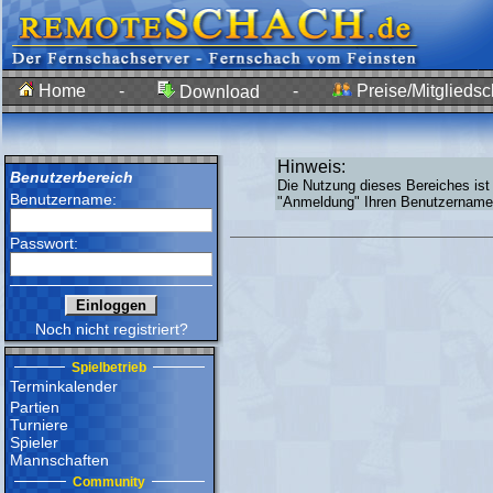
Home
-
-
Preise/Mitgliedsc
Download
Hinweis:
Benutzerbereich
Die Nutzung dieses Bereiches ist
Benutzername:
"Anmeldung" Ihren Benutzernamen
Passwort:
Noch nicht registriert?
Spielbetrieb
Terminkalender
Partien
Turniere
Spieler
Mannschaften
Community