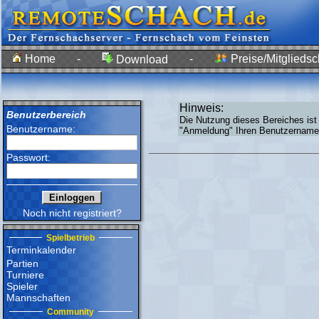
Home
-
-
Preise/Mitgliedsc
Download
Hinweis:
Benutzerbereich
Die Nutzung dieses Bereiches ist
Benutzername:
"Anmeldung" Ihren Benutzernamen
Passwort:
Noch nicht registriert?
Spielbetrieb
Terminkalender
Partien
Turniere
Spieler
Mannschaften
Community