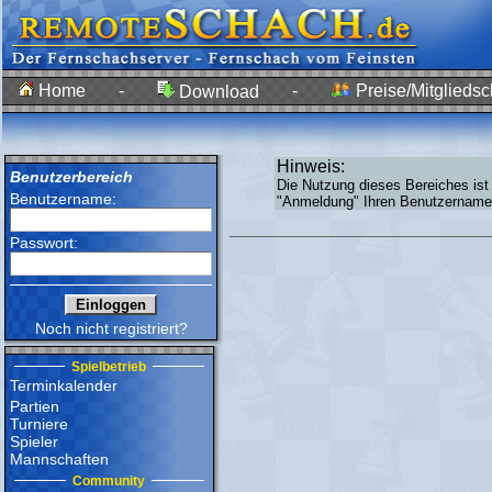
Home
-
-
Preise/Mitgliedsc
Download
Hinweis:
Benutzerbereich
Die Nutzung dieses Bereiches ist
Benutzername:
"Anmeldung" Ihren Benutzernamen
Passwort:
Noch nicht registriert?
Spielbetrieb
Terminkalender
Partien
Turniere
Spieler
Mannschaften
Community