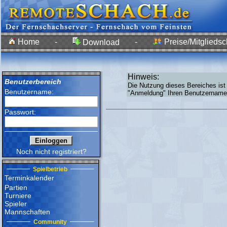
Home
-
-
Preise/Mitgliedsc
Download
Hinweis:
Benutzerbereich
Die Nutzung dieses Bereiches ist
Benutzername:
"Anmeldung" Ihren Benutzernamen
Passwort:
Noch nicht registriert?
Spielbetrieb
Terminkalender
Partien
Turniere
Spieler
Mannschaften
Community