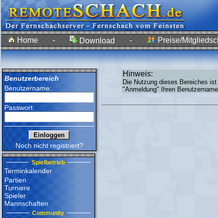
Home
-
-
Preise/Mitgliedsc
Download
Hinweis:
Benutzerbereich
Die Nutzung dieses Bereiches ist
Benutzername:
"Anmeldung" Ihren Benutzernamen
Passwort:
Noch nicht registriert?
Spielbetrieb
Terminkalender
Partien
Turniere
Spieler
Mannschaften
Community