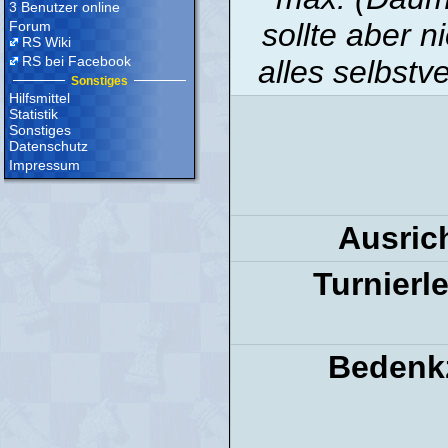
3 Benutzer online
sollte aber 
Forum
RS Wiki
RS bei Facebook
alles selbstv
Sonstiges
Hilfsmittel
Statistik
Sonstiges
Datenschutz
Impressum
Ausrich
Turnierle
Bedenkz