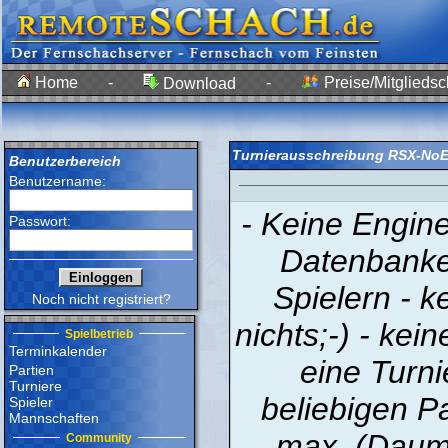
Home
-
-
Preise/Mitgliedsc
Download
Turnierausschreibung RSX-NoE
Benutzerbereich
Benutzername:
- Keine Engine
Passwort:
Datenbanke
Spielern - ke
Noch nicht registriert?
nichts;-) - kei
Spielbetrieb
Terminkalender
eine Turni
Partien
Turniere
beliebigen P
Spieler
Mannschaften
max. (Daum
Community