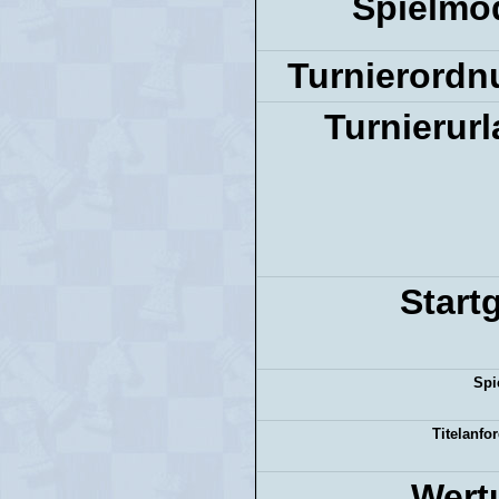
Spielmo
Turnierordn
Turnierurl
Start
Spi
Titelanfo
Wert