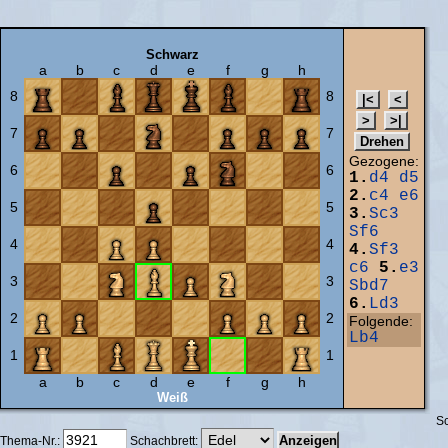
Schwarz
a
b
c
d
e
f
g
h
8
8
7
7
Gezogene:
6
6
1.
d4
d5
2.
c4
e6
5
5
3.
Sc3
Sf6
4
4
4.
Sf3
c6
5.
e3
3
3
Sbd7
6.
Ld3
2
2
Folgende:
Lb4
1
1
a
b
c
d
e
f
g
h
Weiß
Sc
Thema-Nr.:
Schachbrett: