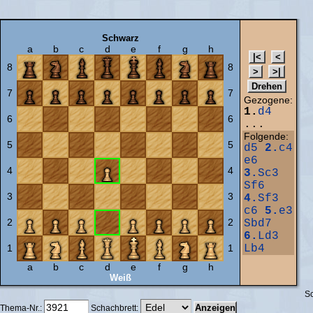
Schwarz
a
b
c
d
e
f
g
h
8
8
7
7
Gezogene:
1.
d4
6
6
...
Folgende:
5
5
d5
2.
c4
e6
4
4
3.
Sc3
Sf6
3
3
4.
Sf3
c6
5.
e3
2
2
Sbd7
6.
Ld3
1
1
Lb4
a
b
c
d
e
f
g
h
Weiß
Sc
Thema-Nr.:
Schachbrett: