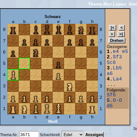
Thema Ruy Lopez: Stein
Schwarz
a
b
c
d
e
f
g
h
8
8
7
7
Gezogene:
1.
e4
e5
6
6
2.
Sf3
Sc6
5
5
3.
Lb5
a6
4
4
4.
La4
...
3
3
Folgende:
Sf6
2
2
5.
O-O
d6
1
1
a
b
c
d
e
f
g
h
Weiß
Sc
Thema-Nr.:
Schachbrett: