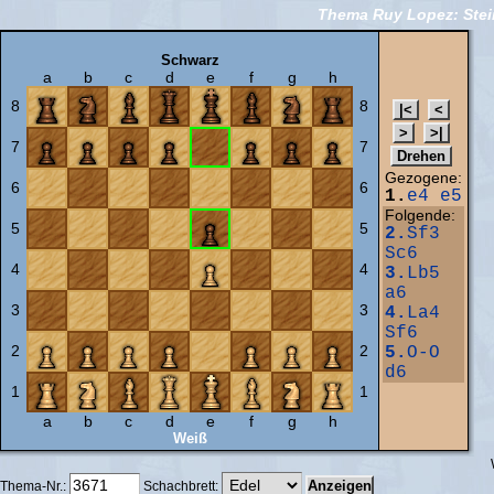
Thema Ruy Lopez: Stein
Schwarz
a
b
c
d
e
f
g
h
8
8
7
7
Gezogene:
6
6
1.
e4
e5
Folgende:
5
5
2.
Sf3
Sc6
4
4
3.
Lb5
a6
3
3
4.
La4
Sf6
2
2
5.
O-O
d6
1
1
a
b
c
d
e
f
g
h
Weiß
Thema-Nr.:
Schachbrett: