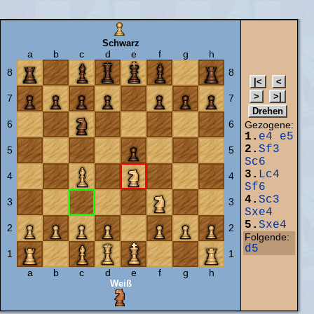
Schwarz
a
b
c
d
e
f
g
h
8
8
7
7
6
6
Gezogene:
1.
e4
e5
2.
Sf3
5
5
Sc6
3.
Lc4
4
4
Sf6
4.
Sc3
3
3
Sxe4
5.
Sxe4
2
2
Folgende:
d5
1
1
a
b
c
d
e
f
g
h
Weiß