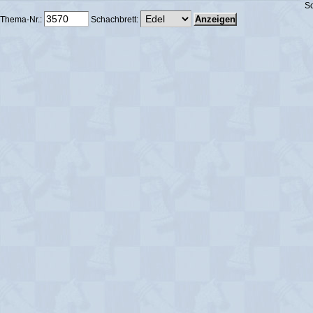
Sc
Thema-Nr.:
Schachbrett: