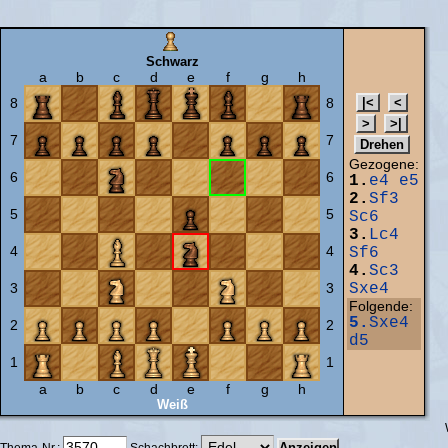
Schwarz
a
b
c
d
e
f
g
h
8
8
7
7
Gezogene:
6
6
1.
e4
e5
2.
Sf3
5
5
Sc6
3.
Lc4
4
4
Sf6
4.
Sc3
3
3
Sxe4
Folgende:
5.
Sxe4
2
2
d5
1
1
a
b
c
d
e
f
g
h
Weiß